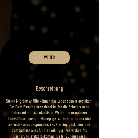
88
Schweizer
15 Min.
1
CHF 88
Franken
5
M
Black Heart Tattoo & Piercing
i
n
.
WEITER
Beschreibung
Starke Migräne Anfälle können das Leben schwer gestalten.
Das Daith Piercing kann dabei helfen die Schmerzen zu
lindern oder ganz aufzulösen. Weitere Informationen
findest Du auf unserer Homepage. An diesem Termin wird
als erstes alles besprochen, das Piercing gestochen und
zum Schluss alles für die Heilungsphase erklärt. Als
Erinnerungsstütze bekommst Du für Zuhause eine