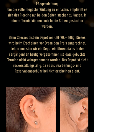
Pflegeanleitung.
Um die volle mögliche Wirkung zu entfalten, empfiehlt es
sich das Piercing auf beiden Seiten stechen zu lassen. In
einem Termin können auch beide Seiten gestochen
werden.
Beim Checkout ist ein Depot von CHF 20.– fällig. Dieses
wird beim Erscheinen vor Ort an den Preis angerechnet.
Leider mussten wir ein Depot einführen, da es in der
Vergangenheit häufig vorgekommen ist, dass gebuchte
Termine nicht wahrgenommen wurden. Das Depot ist nicht
rückerstattungsfähig, da es als Bearbeitungs- und
Reservationsgebühr bei Nichterscheinen dient.