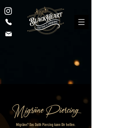
Migräne Piercing
Migräne? Das Daith Piercing kann Dir helfen.