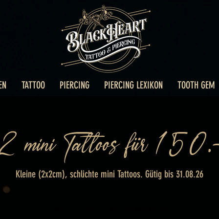
EN
TATTOO
PIERCING
PIERCING LEXIKON
TOOTH GEM
2 mini Tattoos für 150.
Kleine (2x2cm), schlichte mini Tattoos. Gütig bis 31.08.26
150
Schweizer
1 Std.
1
CHF 150
Black Heart Tattoo & Piercing
Franken
S