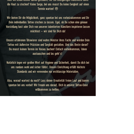
die Haut zu stechen? Keine Sorge, bei uns musst Du keine Ewigkeit auf einen
Termin warten! 😎
Wir bieten Dir die Möglichkeit, ganz spontan bei uns vorbeizukommen und Dir
Dein individuelles Tattoo stechen zu lassen. Egal, ob Du schon eine genaue
Vorstellung hast oder Dich von unseren talentierten Künstlern inspirieren lassen
möchtest – wir sind für Dich da!
Unsere erfahrenen Tätowierer sind wahre Meister ihres Fachs und werden Dein
Tattoo mit äußerster Präzision und Sorgfalt gestalten. Und das Beste daran?
Du musst keinen Termin im Voraus buchen! Einfach vorbeikommen, Ideen
austauschen und los geht's!
Natürlich legen wir großen Wert auf Hygiene und Sicherheit, damit Du dich bei
uns rundum wohl und sicher fühlst. Unsere Einrichtung erfüllt höchste
Standards und wir verwenden nur erstklassige Materialien.
Also, worauf wartest du noch? Lass deiner Kreativität freien Lauf und komm
spontan bei uns vorbei! Wir freuen uns darauf, Dich in unserer Tattoo-Oase
willkommen zu heißen.
Um ganz sicher zu gehen und lange Wartezeit zu verhindern, kannst Du uns
auch gerne unter
044 303 30 03
anrufen um Dich kurz orientieren, welche Uhrzeit am besten
passt.
Wir freuen uns!
ÖFFNUNGSZEITEN
STANDORT