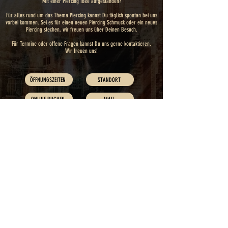
Mit einer Piercing Idee aufgestanden?
Für alles rund um das Thema Piercing kannst Du täglich spontan bei uns
vorbei kommen. Sei es für einen neuen Piercing Schmuck oder ein neues
Piercing stechen, wir freuen uns über Deinen Besuch.
Für Termine oder offene Fragen kannst Du uns gerne kontaktieren.
Wir freuen uns!
ÖFFNUNGSZEITEN
STANDORT
ONLINE BUCHEN
MAIL
ANRUFEN
Impressum
Datenschutz
AGB
© 2026 Black Heart Tattoo & Piercing